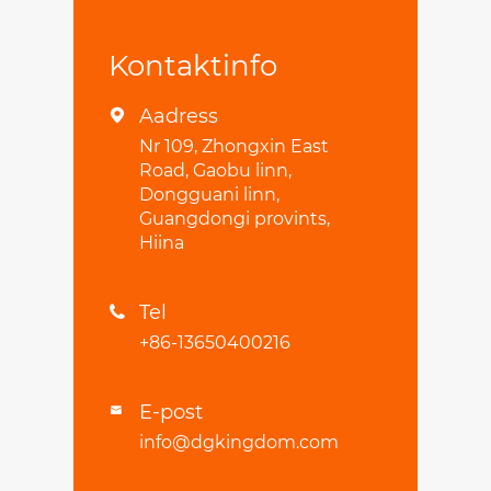
Kontaktinfo
Aadress

Nr 109, Zhongxin East
Road, Gaobu linn,
Dongguani linn,
Guangdongi provints,
Hiina
Tel

+86-13650400216
E-post

info@dgkingdom.com