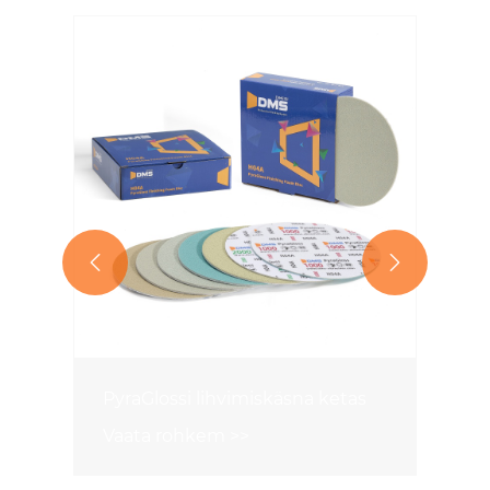


PyraGlossi lihvimiskäsna ketas
Vaata rohkem >>