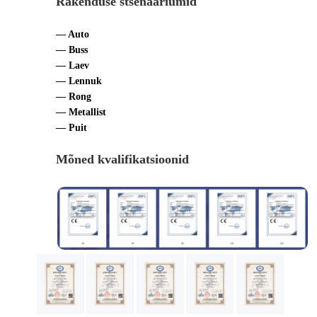
Rakenduse stsenaariumid
— Auto
— Buss
— Laev
— Lennuk
— Rong
— Metallist
— Puit
Mõned kvalifikatsioonid