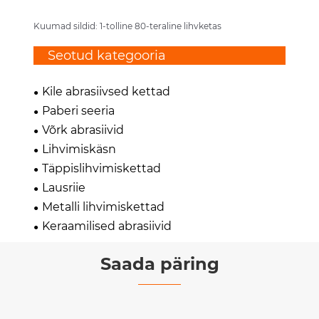
Kuumad sildid: 1-tolline 80-teraline lihvketas
Seotud kategooria
Kile abrasiivsed kettad
Paberi seeria
Võrk abrasiivid
Lihvimiskäsn
Täppislihvimiskettad
Lausriie
Metalli lihvimiskettad
Keraamilised abrasiivid
Saada päring