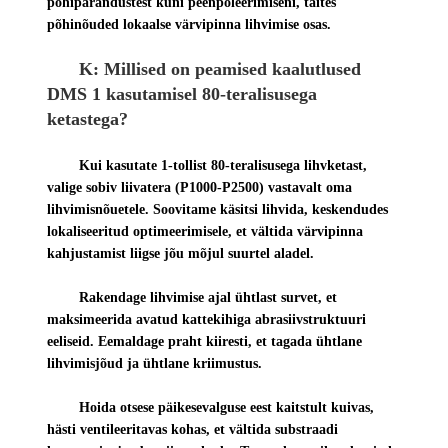
põhiparandustest kuni peenpoleerimiseni, täites
põhinõuded lokaalse värvipinna lihvimise osas.
K: Millised on peamised kaalutlused
DMS 1 kasutamisel 80-teralisusega
ketastega?
Kui kasutate 1-tollist 80-teralisusega lihvketast,
valige sobiv liivatera (P1000-P2500) vastavalt oma
lihvimisnõuetele. Soovitame käsitsi lihvida, keskendudes
lokaliseeritud optimeerimisele, et vältida värvipinna
kahjustamist liigse jõu mõjul suurtel aladel.
Rakendage lihvimise ajal ühtlast survet, et
maksimeerida avatud kattekihiga abrasiivstruktuuri
eeliseid. Eemaldage praht kiiresti, et tagada ühtlane
lihvimisjõud ja ühtlane kriimustus.
Hoida otsese päikesevalguse eest kaitstult kuivas,
hästi ventileeritavas kohas, et vältida substraadi