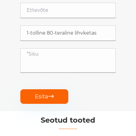
Esita

Seotud tooted