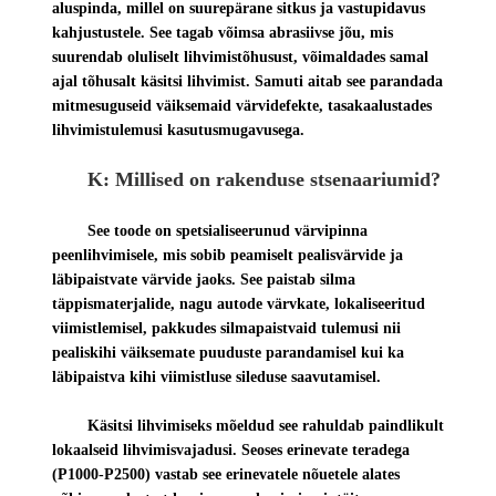
aluspinda, millel on suurepärane sitkus ja vastupidavus
kahjustustele. See tagab võimsa abrasiivse jõu, mis
suurendab oluliselt lihvimistõhusust, võimaldades samal
ajal tõhusalt käsitsi lihvimist. Samuti aitab see parandada
mitmesuguseid väiksemaid värvidefekte, tasakaalustades
lihvimistulemusi kasutusmugavusega.
K: Millised on rakenduse stsenaariumid?
See toode on spetsialiseerunud värvipinna
peenlihvimisele, mis sobib peamiselt pealisvärvide ja
läbipaistvate värvide jaoks. See paistab silma
täppismaterjalide, nagu autode värvkate, lokaliseeritud
viimistlemisel, pakkudes silmapaistvaid tulemusi nii
pealiskihi väiksemate puuduste parandamisel kui ka
läbipaistva kihi viimistluse sileduse saavutamisel.
Käsitsi lihvimiseks mõeldud see rahuldab paindlikult
lokaalseid lihvimisvajadusi. Seoses erinevate teradega
(P1000-P2500) vastab see erinevatele nõuetele alates