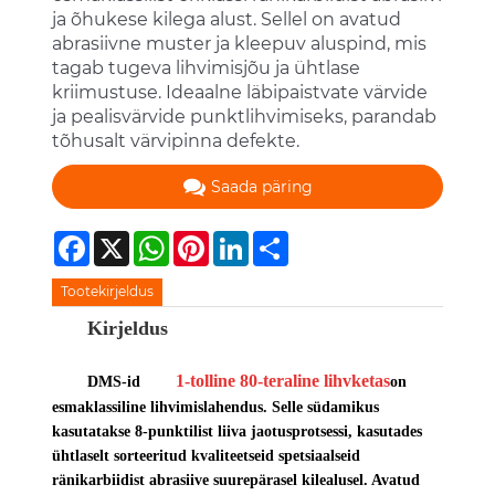
ja õhukese kilega alust. Sellel on avatud
abrasiivne muster ja kleepuv aluspind, mis
tagab tugeva lihvimisjõu ja ühtlase
kriimustuse. Ideaalne läbipaistvate värvide
ja pealisvärvide punktlihvimiseks, parandab
tõhusalt värvipinna defekte.
Saada päring
Facebook
X
WhatsApp
Pinterest
LinkedIn
Share
Tootekirjeldus
Kirjeldus
1-tolline 80-teraline lihvketas
DMS-id
on
esmaklassiline lihvimislahendus. Selle südamikus
kasutatakse 8-punktilist liiva jaotusprotsessi, kasutades
ühtlaselt sorteeritud kvaliteetseid spetsiaalseid
ränikarbiidist abrasiive suurepärasel kilealusel. Avatud