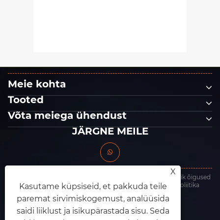
Kuidas võrkabrasiivid
määratlevad ümber pinna
ettevalmistamise standardid
Vaata rohkem >>
kõigis tööstusharudes?
Meie kohta
Tooted
Võta meiega ühendust
JÄRGNE MEILE
X
Autoriõigus © 2025 Dongguan King Abrasives Co., Ltd. Kõik õigused
kaitstud.
Links
|
Sitemap
|
RSS
|
XML
|
Privaatsuspoliitika
Kasutame küpsiseid, et pakkuda teile
paremat sirvimiskogemust, analüüsida
saidi liiklust ja isikupärastada sisu. Seda