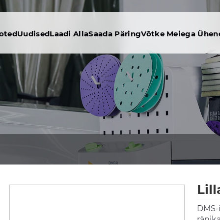
oted
Uudised
Laadi Alla
Saada Päring
Võtke Meiega Ühen
Lil
DMS-i
ränika