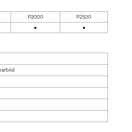
P2000
P2500
●
●
karbiid