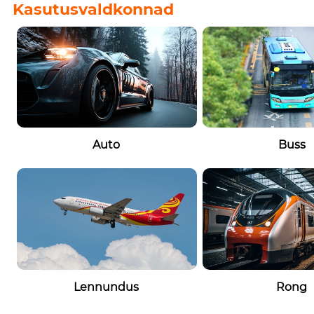
Kasutusvaldkonnad
Auto
Buss
Lennundus
Rong