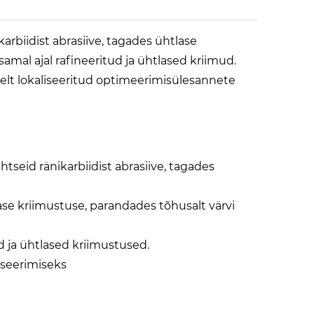
karbiidist abrasiive, tagades ühtlase
samal ajal rafineeritud ja ühtlased kriimud.
elt lokaliseeritud optimeerimisülesannete
htseid ränikarbiidist abrasiive, tagades
lase kriimustuse, parandades tõhusalt värvi
ud ja ühtlased kriimustused.
iseerimiseks