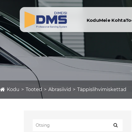
Kodu
Meie Kohta
To
Kodu
Tooted
Abrasiivid
Täppislihvimiskettad