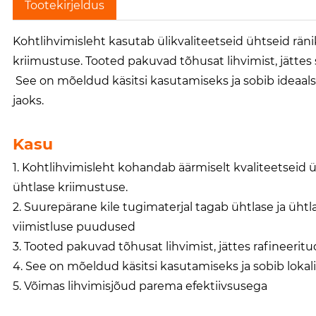
Tootekirjeldus
Kohtlihvimisleht kasutab ülikvaliteetseid ühtseid räni
kriimustuse. Tooted pakuvad tõhusat lihvimist, jättes 
See on mõeldud käsitsi kasutamiseks ja sobib ideaals
jaoks.
Kasu
1. Kohtlihvimisleht kohandab äärmiselt kvaliteetseid ü
ühtlase kriimustuse.
2. Suurepärane kile tugimaterjal tagab ühtlase ja üht
viimistluse puudused
3. Tooted pakuvad tõhusat lihvimist, jättes rafineerit
4. See on mõeldud käsitsi kasutamiseks ja sobib lokal
5. Võimas lihvimisjõud parema efektiivsusega