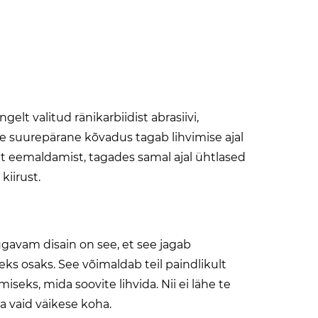
elt valitud ränikarbiidist abrasiivi,
le suurepärane kõvadus tagab lihvimise ajal
sat eemaldamist, tagades samal ajal ühtlased
iirust.
ugavam disain on see, et see jagab
ks osaks. See võimaldab teil paindlikult
imiseks, mida soovite lihvida. Nii ei lähe te
ma vaid väikese koha.