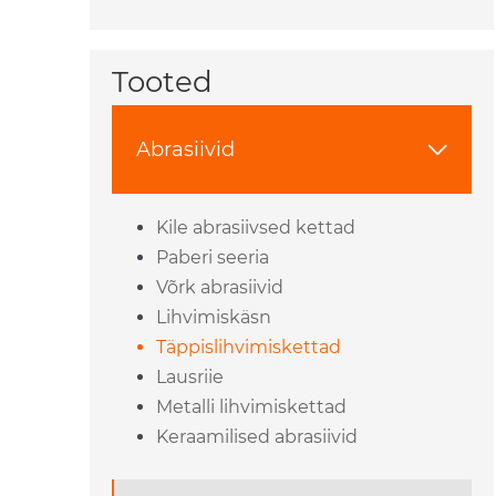
Tooted
Abrasiivid

Kile abrasiivsed kettad
Paberi seeria
Võrk abrasiivid
Lihvimiskäsn
Täppislihvimiskettad
Lausriie
Metalli lihvimiskettad
Keraamilised abrasiivid