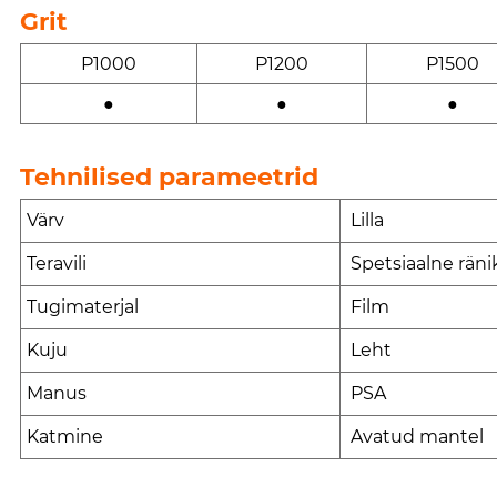
Grit
P1000
P1200
P1500
●
●
●
Tehnilised parameetrid
Värv
Lilla
Teravili
Spetsiaalne räni
Tugimaterjal
Film
Kuju
Leht
Manus
PSA
Katmine
Avatud mantel