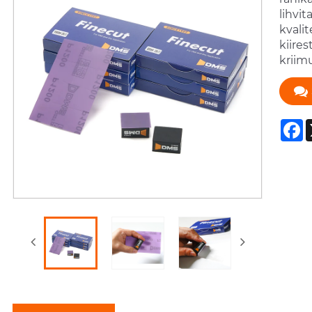
lihvit
kvali
kiires
kriimu
F