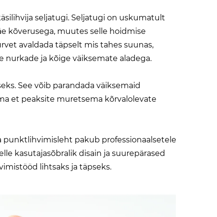
äsilihvija seljatugi. Seljatugi on uskumatult
käe kõverusega, muutes selle hoidmise
survet avaldada täpselt mis tahes suunas,
e nurkade ja kõige väiksemate aladega.
iseks. See võib parandada väiksemaid
, ilma et peaksite muretsema kõrvalolevate
la punktlihvimisleht pakub professionaalsetele
lle kasutajasõbralik disain ja suurepärased
imistööd lihtsaks ja täpseks.