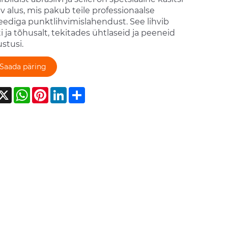
av alus, mis pakub teile professionaalse
teediga punktlihvimislahendust. See lihvib
ti ja tõhusalt, tekitades ühtlaseid ja peeneid
stusi.
Saada päring
acebook
X
WhatsApp
Pinterest
LinkedIn
Share