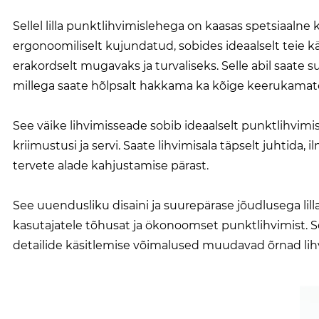
Sellel lilla punktlihvimislehega on kaasas spetsiaalne k
ergonoomiliselt kujundatud, sobides ideaalselt teie 
erakordselt mugavaks ja turvaliseks. Selle abil saate 
millega saate hõlpsalt hakkama ka kõige keerukamat
See väike lihvimisseade sobib ideaalselt punktlihvim
kriimustusi ja servi. Saate lihvimisala täpselt juhtida
tervete alade kahjustamise pärast.
See uuendusliku disaini ja suurepärase jõudlusega lil
kasutajatele tõhusat ja ökonoomset punktlihvimist. Se
detailide käsitlemise võimalused muudavad õrnad lihv