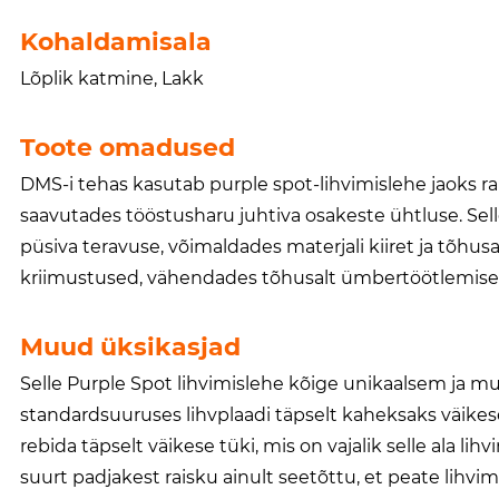
Kohaldamisala
Lõplik katmine, Lakk
Toote omadused
DMS-i tehas kasutab purple spot-lihvimislehe jaoks rang
saavutades tööstusharu juhtiva osakeste ühtluse. Sel
püsiva teravuse, võimaldades materjali kiiret ja tõhu
kriimustused, vähendades tõhusalt ümbertöötlemise k
Muud üksikasjad
Selle Purple Spot lihvimislehe kõige unikaalsem ja m
standardsuuruses lihvplaadi täpselt kaheksaks väikese
rebida täpselt väikese tüki, mis on vajalik selle ala lihv
suurt padjakest raisku ainult seetõttu, et peate lihvi