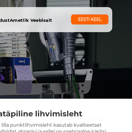
EESTI KEEL
dust
Ametlik Veebisait
latäpiline lihvimisleht
 lilla punktlihvimisleht kasutab kvaliteetset
rbiidist abrasiivi ja sellel on spetsiaalne käsitsi