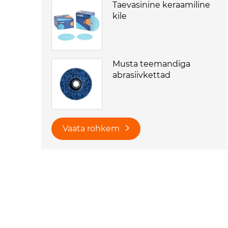
Taevasinine keraamiline
kile
Musta teemandiga
abrasiivkettad
Vaata rohkem