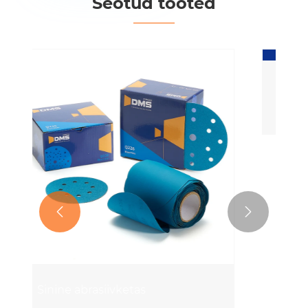
Seotud tooted
Lilla keraamiline kile
Vaata rohkem >>

