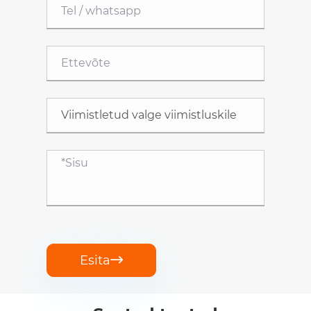
Esita
