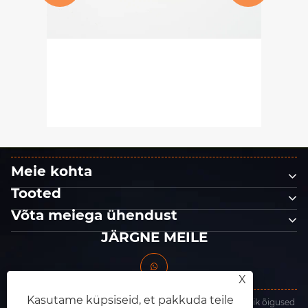
Miks kasutatakse tööstuslikul
lihvimisel tavaliselt kohandatud
liivapaberit? – kvaliteedikontrolli
Vaata rohkem >>
valikud
Meie kohta
Tooted
Võta meiega ühendust
JÄRGNE MEILE
X
Kasutame küpsiseid, et pakkuda teile
Autoriõigus © 2025 Dongguan King Abrasives Co., Ltd. Kõik õigused