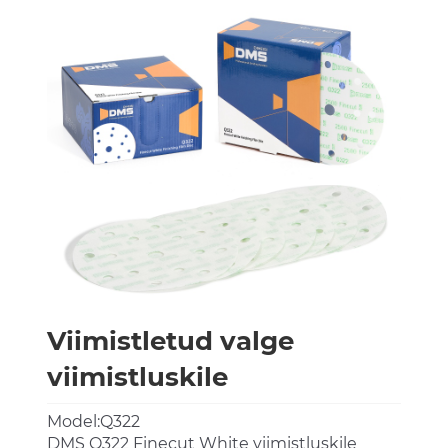
Viimistletud valge
viimistluskile
Model:Q322
DMS Q322 Finecut White viimistluskile