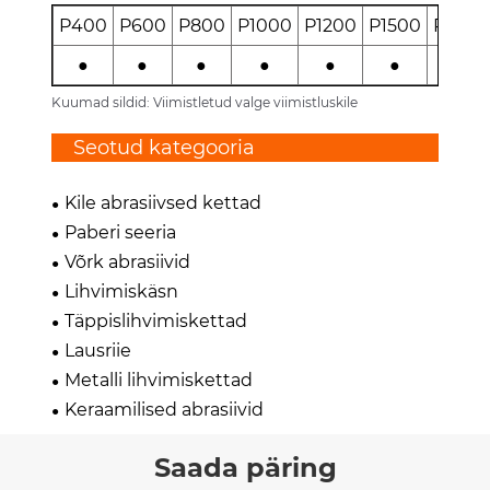
P400
P600
P800
P1000
P1200
P1500
P200
●
●
●
●
●
●
●
Kuumad sildid: Viimistletud valge viimistluskile
Seotud kategooria
Kile abrasiivsed kettad
Paberi seeria
Võrk abrasiivid
Lihvimiskäsn
Täppislihvimiskettad
Lausriie
Metalli lihvimiskettad
Keraamilised abrasiivid
Saada päring