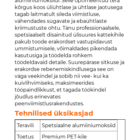
alumiiniumoksiidi. Selle optimeeritud tera
kõrgus koos üliühtlase ja ühtlase jaotusega
tagab laitmatult sileda viimistluse,
vähendades sügavate ja ebaühtlaste
kriimustuste ohtu. Tänu professionaalsele,
spetsiaalselt disainitud ülisuures kattekihile
pakub toode erakordset vastupidavust
ummistumisele, võimaldades pikendada
kasutusiga ja töödelda rohkem
töödeldavaid detaile. Suurepärase sitkuse ja
erakordse rebenemiskindlusega see on
väga veekindel ja sobib nii vee- kui ka
kuivlihvimiseks, maksimeerides
tööpaindlikkust, et tagada töökindel
jõudlus erinevates
peenviimistlusrakendustes.
Tehnilised üksikasjad
Teravili
Spetsiaalne alumiiniumoksiid
Toetus
Premium PET-kile