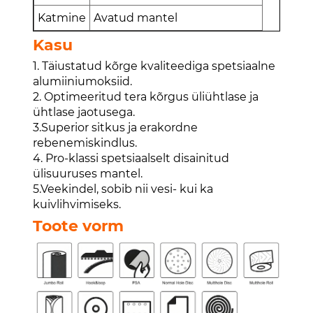
Katmine
Avatud mantel
Kasu
1. Täiustatud kõrge kvaliteediga spetsiaalne
alumiiniumoksiid.
2. Optimeeritud tera kõrgus üliühtlase ja
ühtlase jaotusega.
3.Superior sitkus ja erakordne
rebenemiskindlus.
4. Pro-klassi spetsiaalselt disainitud
ülisuuruses mantel.
5.Veekindel, sobib nii vesi- kui ka
kuivlihvimiseks.
Toote vorm