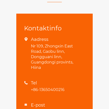
Kontaktinfo
Aadress

Nr 109, Zhongxin East
Road, Gaobu linn,
Dongguani linn,
Guangdongi provints,
Hiina
Tel

+86-13650400216
E-post
