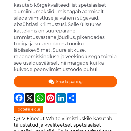
kasutab kõrgekvaliteedilist spetsiaalset
alumiiniumoksiidi, mis tagab äärmiselt
sileda viimistluse ja vähem sügavaid,
ebaühtlasi kriimustusi. Selle ülisuures
kattekihis on suurepärane
ummistusvastane jõudlus, pikendades
tööiga ja suurendades tooriku
läbilaskevõimet. Suure sitkuse,
rebenemiskindluse ja veekindlusega toimib
see usaldusväärselt nii märgade kui ka
kuivade peenviimistlustööde puhul.
Saada päring
Facebook
X
WhatsApp
Pinterest
LinkedIn
Share
Tootekirjeldus
Q322 Finecut White viimistluskile kasutab
täiustatud ja kvaliteetset spetsiaalset