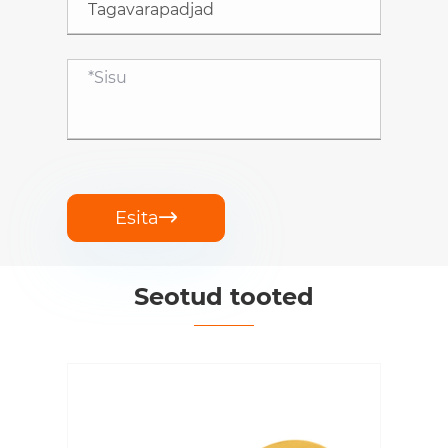
Esita

Seotud tooted