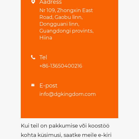
Aadress

Nr 109, Zhongxin East
Road, Gaobu linn,
Dongguani linn,
Guangdongi provints,
Hiina
Tel

+86-13650400216
E-post

info@dgkingdom.com
Kui teil on pakkumise või koostöö
kohta küsimusi, saatke meile e-kiri