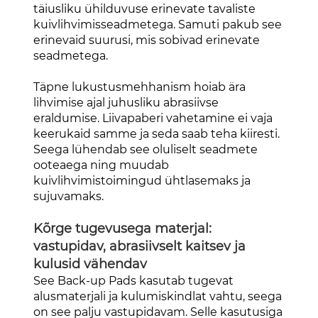
täiusliku ühilduvuse erinevate tavaliste
kuivlihvimisseadmetega. Samuti pakub see
erinevaid suurusi, mis sobivad erinevate
seadmetega.
Täpne lukustusmehhanism hoiab ära
lihvimise ajal juhusliku abrasiivse
eraldumise. Liivapaberi vahetamine ei vaja
keerukaid samme ja seda saab teha kiiresti.
Seega lühendab see oluliselt seadmete
ooteaega ning muudab
kuivlihvimistoimingud ühtlasemaks ja
sujuvamaks.
Kõrge tugevusega materjal:
vastupidav, abrasiivselt kaitsev ja
kulusid vähendav
See Back-up Pads kasutab tugevat
alusmaterjali ja kulumiskindlat vahtu, seega
on see palju vastupidavam. Selle kasutusiga