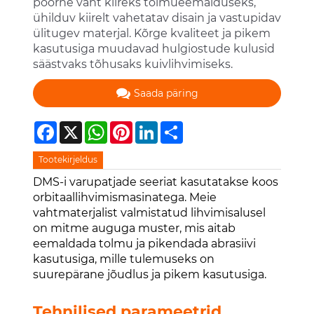
poorne vaht kiireks tolmueemalduseks,
ühilduv kiirelt vahetatav disain ja vastupidav
ülitugev materjal. Kõrge kvaliteet ja pikem
kasutusiga muudavad hulgiostude kulusid
säästvaks tõhusaks kuivlihvimiseks.
Saada päring
Facebook
X
WhatsApp
Pinterest
LinkedIn
Share
Tootekirjeldus
DMS-i varupatjade seeriat kasutatakse koos
orbitaallihvimismasinatega. Meie
vahtmaterjalist valmistatud lihvimisalusel
on mitme auguga muster, mis aitab
eemaldada tolmu ja pikendada abrasiivi
kasutusiga, mille tulemuseks on
suurepärane jõudlus ja pikem kasutusiga.
Tehnilised parameetrid