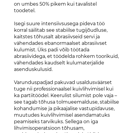
on umbes 50% pikem kui tavalistel
toodetel.
Isegi suure intensiivsusega pideva töö
korral säilitab see stabiilse tugijõudluse,
kaitstes tõhusalt abrasiivseid servi ja
vähendades ebanormaalset abrasiivset
kulumist. Üks padi võib töötada
abrasiividega, et töödelda rohkem toorikuid,
vähendades kaudselt kulumaterjalide
asenduskulusid.
Varunduspadjad pakuvad usaldusväärset
tuge nii professionaalsel kuivlihvimisel kui
ka partiitöödel. Keerulist silumist pole vaja –
see tagab tõhusa tolmueemalduse, stabiilse
kohandumise ja pikaajalise vastupidavuse,
muutudes kuivlihvimisel asendamatuks
peamiseks tarvikuks. Sellega on iga
lihvimisoperatsioon tõhusam,