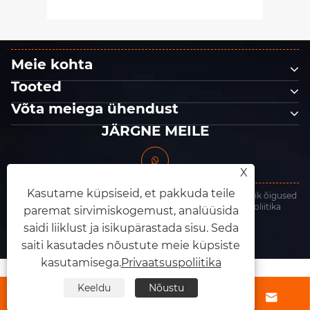
asendamise ajastus ja
suurendada poleerimise
efektiivsust?
Meie kohta
Tooted
Võta meiega ühendust
JÄRGNE MEILE
X
Kasutame küpsiseid, et pakkuda teile
Autoriõigus © 2025 Dongguan King Abrasives Co., Ltd. Kõik õigused
kaitstud.
Links
|
Sitemap
|
RSS
|
XML
|
Privaatsuspoliitika
paremat sirvimiskogemust, analüüsida
saidi liiklust ja isikupärastada sisu. Seda
saiti kasutades nõustute meie küpsiste
kasutamisega.
Privaatsuspoliitika
Keeldu
Nõustu



