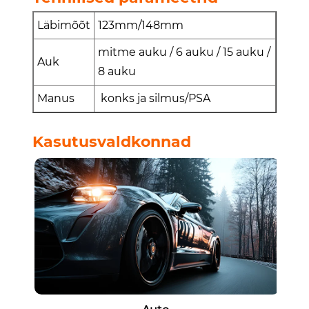
Läbimõõt
123mm/148mm
mitme auku / 6 auku / 15 auku /
Auk
8 auku
Manus
konks ja silmus/PSA
Kasutusvaldkonnad