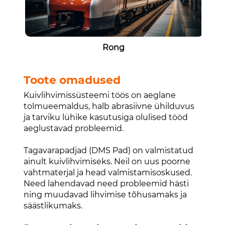
Rong
Toote omadused
Kuivlihvimissüsteemi töös on aeglane
tolmueemaldus, halb abrasiivne ühilduvus
ja tarviku lühike kasutusiga olulised tööd
aeglustavad probleemid.
Tagavarapadjad (DMS Pad) on valmistatud
ainult kuivlihvimiseks. Neil on uus poorne
vahtmaterjal ja head valmistamisoskused.
Need lahendavad need probleemid hästi
ning muudavad lihvimise tõhusamaks ja
säästlikumaks.