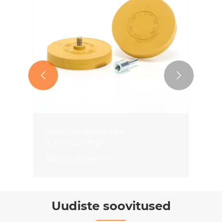


Kleebise eemaldaja
kustutusratas
Vaata rohkem >>
Uudiste soovitused