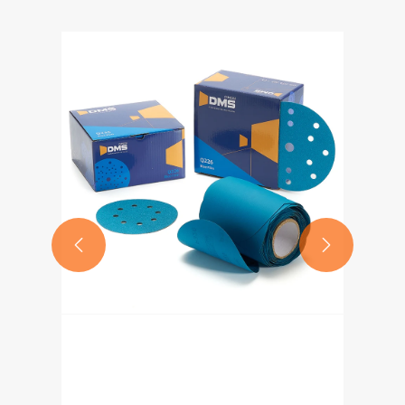


Kuidas nutikalt lahendada
abrasiivsete materjalidega
seotud probleeme, määrata
Vaata rohkem >>