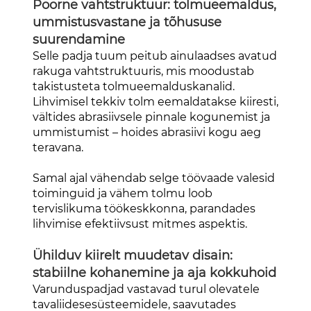
Poorne vahtstruktuur: tolmueemaldus,
ummistusvastane ja tõhususe
suurendamine
Selle padja tuum peitub ainulaadses avatud
rakuga vahtstruktuuris, mis moodustab
takistusteta tolmueemalduskanalid.
Lihvimisel tekkiv tolm eemaldatakse kiiresti,
vältides abrasiivsele pinnale kogunemist ja
ummistumist – hoides abrasiivi kogu aeg
teravana.
Samal ajal vähendab selge töövaade valesid
toiminguid ja vähem tolmu loob
tervislikuma töökeskkonna, parandades
lihvimise efektiivsust mitmes aspektis.
Ühilduv kiirelt muudetav disain:
stabiilne kohanemine ja aja kokkuhoid
Varunduspadjad vastavad turul olevatele
tavaliidesesüsteemidele, saavutades